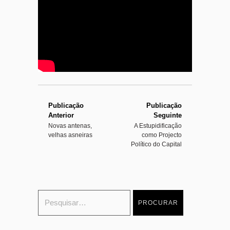
o
7
4
Publicação
Publicação
Anterior
Seguinte
Novas antenas,
A Estupidificação
velhas asneiras
como Projecto
Político do Capital