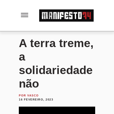
M
a
n
A terra treme,
i
a
f
solidariedade
e
não
s
POR
VASCO
16 FEVEREIRO, 2023
t