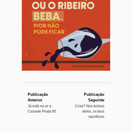
o
7
4
Publicação
Publicação
Anterior
Seguinte
Já está no ar a
Crise? Nos bolsos
Cassete Pirata #5
deles, os teus
sacrifícios