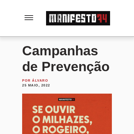
M
a
n
Campanhas
i
de Prevenção
f
POR
ÁLVARO
25 MAIO, 2022
e
s
t