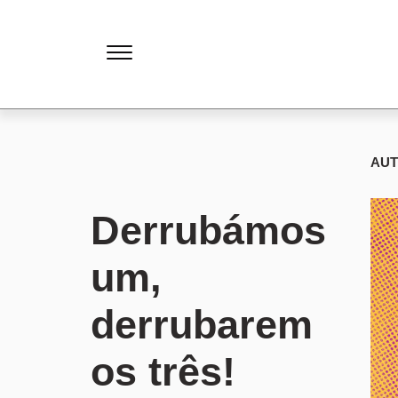
AU
Derrubámos
um,
derrubarem
os três!