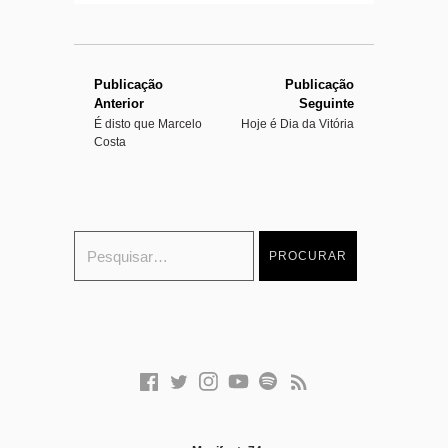
Publicação
Publicação
Anterior
Seguinte
É disto que Marcelo
Hoje é Dia da Vitória
Costa
F
T
I
Y
S
F
a
w
n
o
p
e
c
i
s
u
o
e
e
t
t
t
t
d