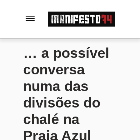
M
a
n
… a possível
i
conversa
f
numa das
e
divisões do
s
chalé na
t
Praia Azul