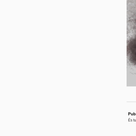
Publ
És t