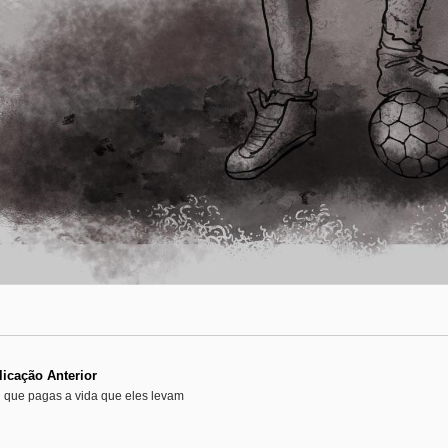
icação Anterior
u que pagas a vida que eles levam