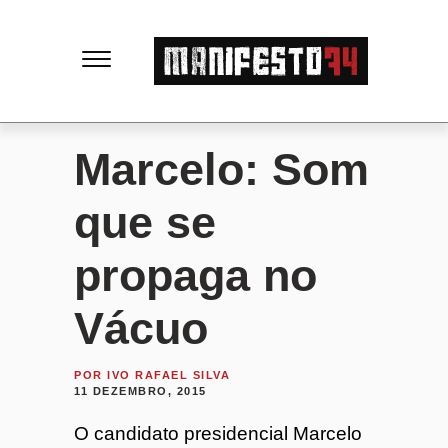
M
a
n
Marcelo: Som
i
que se
f
propaga no
e
Vácuo
s
POR
IVO RAFAEL SILVA
11 DEZEMBRO, 2015
t
O candidato presidencial Marcelo