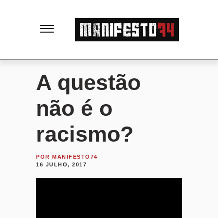
M
a
n
A questão
i
não é o
f
racismo?
e
POR
MANIFESTO74
16 JULHO, 2017
s
t