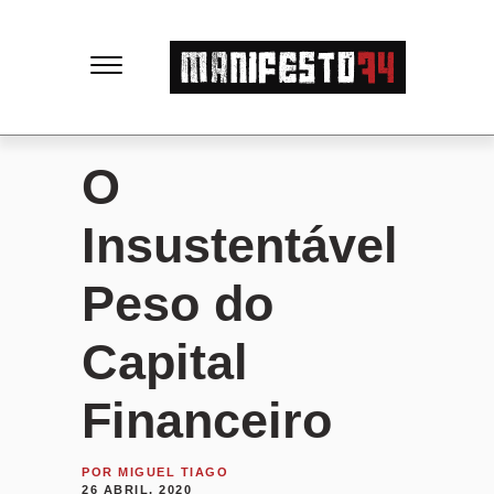
M
a
n
O
i
Insustentável
f
Peso do
e
Capital
s
Financeiro
t
POR
MIGUEL TIAGO
26 ABRIL, 2020