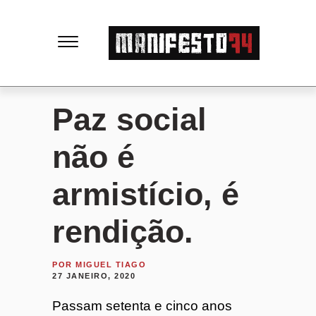
M
a
n
Paz social
i
não é
f
armistício, é
e
rendição.
s
POR
MIGUEL TIAGO
27 JANEIRO, 2020
t
Passam setenta e cinco anos