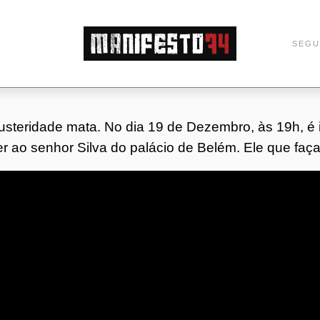
M
SEGU
a
n
usteridade mata. No dia 19 de Dezembro, às 19h, é 
er ao senhor Silva do palácio de Belém. Ele que faça
i
f
e
s
t