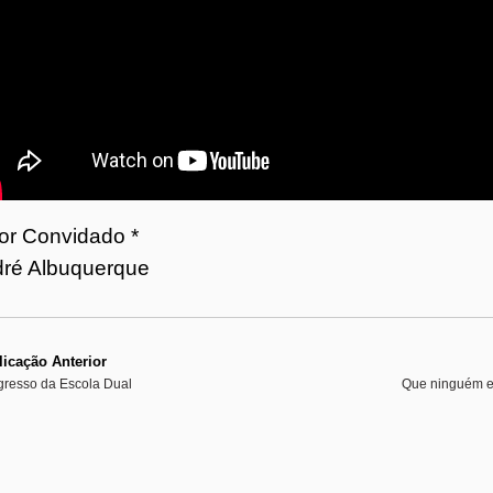
o
7
4
or Convidado *
ré Albuquerque
icação Anterior
gresso da Escola Dual
Que ninguém es