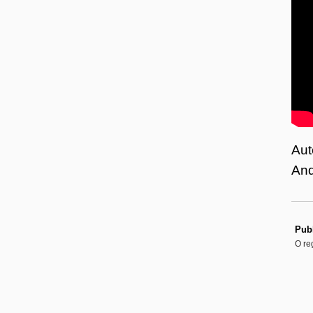
Aut
And
Publ
O re