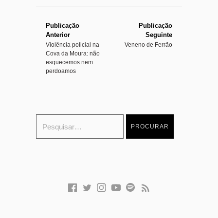
Publicação
Publicação
Anterior
Seguinte
Violência policial na
Veneno de Ferrão
Cova da Moura: não
esquecemos nem
perdoamos
F
T
I
Y
S
F
a
w
n
o
p
e
c
i
s
u
o
e
e
t
t
t
t
d