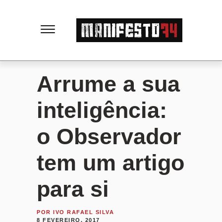
M
a
n
Arrume a sua
i
inteligência:
f
o Observador
e
tem um artigo
s
para si
t
POR
IVO RAFAEL SILVA
8 FEVEREIRO, 2017