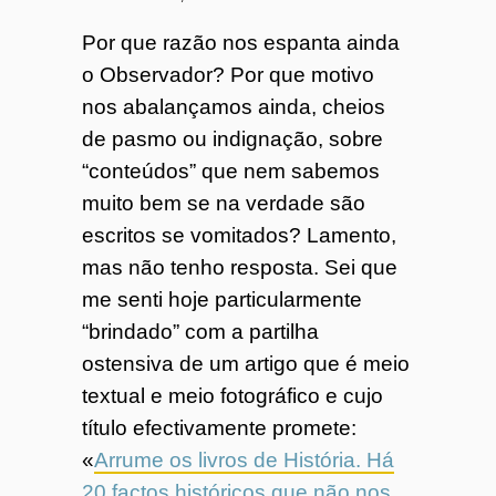
o
Por que razão nos espanta ainda
o Observador? Por que motivo
7
nos abalançamos ainda, cheios
de pasmo ou indignação, sobre
4
“conteúdos” que nem sabemos
muito bem se na verdade são
escritos se vomitados? Lamento,
mas não tenho resposta. Sei que
me senti hoje particularmente
“brindado” com a partilha
ostensiva de um artigo que é meio
textual e meio fotográfico e cujo
título efectivamente promete:
«
Arrume os livros de História. Há
20 factos históricos que não nos