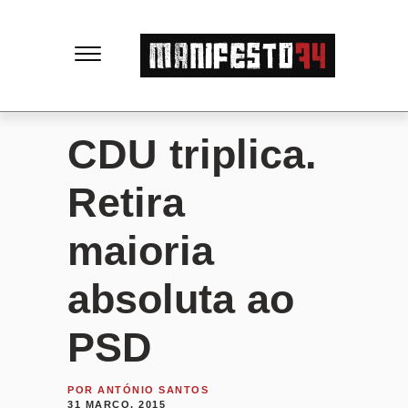
M
a
n
CDU triplica.
i
Retira
f
maioria
e
absoluta ao
s
PSD
t
POR
ANTÓNIO SANTOS
31 MARÇO, 2015