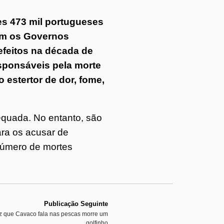
s 473 mil portugueses
com os Governos
 efeitos na década de
esponsáveis pela morte
estertor de dor, fome,
equada. No entanto, são
ara os acusar de
número de mortes
Publicação Seguinte
z que Cavaco fala nas pescas morre um
golfinho