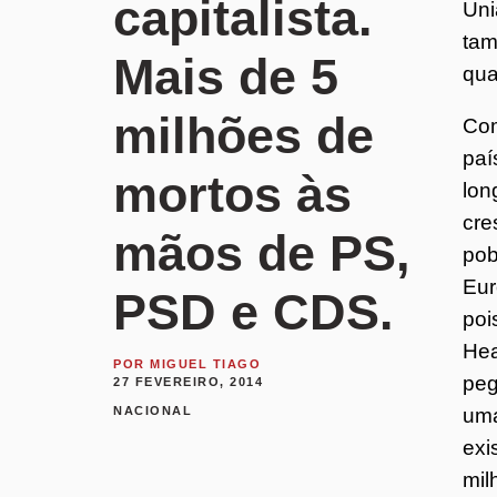
capitalista.
Uni
tam
Mais de 5
qua
milhões de
Com
paí
mortos às
lon
cre
mãos de PS,
pob
Eur
PSD e CDS.
poi
Hea
POR
MIGUEL TIAGO
peg
27 FEVEREIRO, 2014
NACIONAL
uma
exi
mil