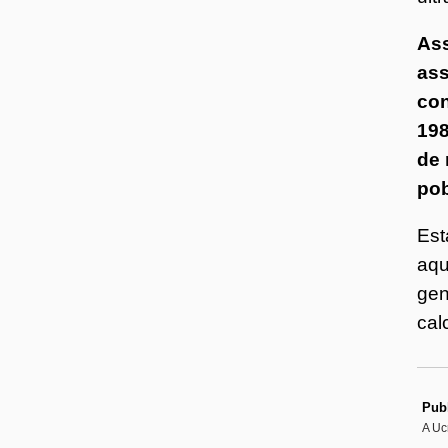
Ass
ass
con
198
de 
po
Est
aqu
gen
cal
Publ
A Uc