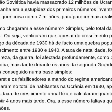
ão Soviética havia massacrado 12 milhões de Ucran
o
anha era a estupidez dos primeiros números invent
lquer coisa como 7 milhões, para parecer mais reali
7
o chegaram a esse número? Simples, pelo total da
4
s. Ou seja, verificaram que, apesar do crescimento p
go da década de 1930 há de facto uma quebra popul
scimento entre 1930 e 1940. A taxa de natalidade, f
reza, da guerra, foi afectada profundamente, como 
opa, mais tarde durante os anos da segunda Grande
s conseguido numa base simples:
rst e os falsificadores a mando do regime american
aram no total de habitantes na Ucrânia em 1930, a
 taxa de crescimento anual fixa e calcularam quan
stir 4 anos mais tarde. Ora, a esse número faltava q
hões.