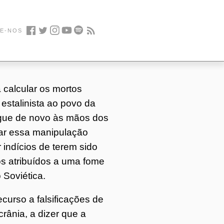
E-NOS
Facebook
Twitter
Instagram
Youtube
Spotify
Feed
 calcular os mortos
estalinista ao povo da
regue de novo às mãos dos
lar essa manipulação
 indícios de terem sido
os atribuídos a uma fome
 Soviética.
curso a falsificações de
crânia, a dizer que a