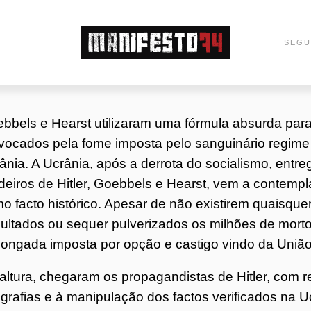
M
SEGU
a
n
bbels e Hearst utilizaram uma fórmula absurda para
vocados pela fome imposta pelo sanguinário regime 
i
ânia. A Ucrânia, após a derrota do socialismo, ent
f
deiros de Hitler, Goebbels e Hearst, vem a contemp
o facto histórico. Apesar de não existirem quaisquer
e
ultados ou sequer pulverizados os milhões de mort
longada imposta por opção e castigo vindo da União
s
altura, chegaram os propagandistas de Hitler, com re
t
ografias e à manipulação dos factos verificados na U