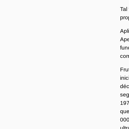
Tal
pro
Apl
Ape
fun
com
Fru
ini
déc
seg
197
que
000
ult