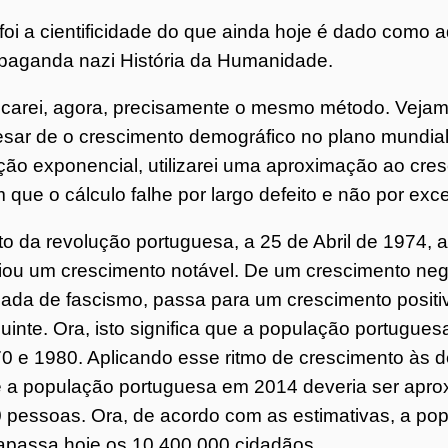
 foi a cientificidade do que ainda hoje é dado como 
paganda nazi História da Humanidade.
icarei, agora, precisamente o mesmo método. Vejam
sar de o crescimento demográfico no plano mundia
ção exponencial, utilizarei uma aproximação ao cresc
 que o cálculo falhe por largo defeito e não por exc
to da revolução portuguesa, a 25 de Abril de 1974,
ciou um crescimento notável. De um crescimento neg
ada de fascismo, passa para um crescimento posit
uinte. Ora, isto significa que a população portugue
0 e 1980. Aplicando esse ritmo de crescimento às 
 a população portuguesa em 2014 deveria ser apr
 pessoas. Ora, de acordo com as estimativas, a po
rapassa hoje os 10 400 000 cidadãos.