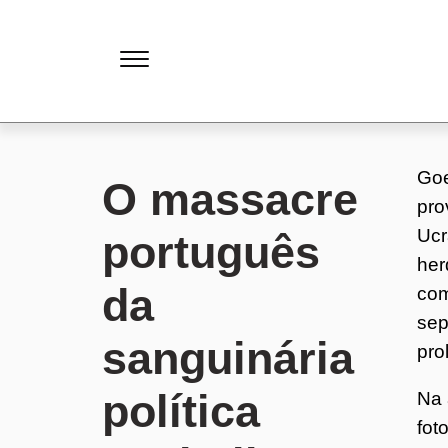
Goe
O massacre
pro
Ucr
português
her
da
com
sep
sanguinária
pro
política
Na 
fot