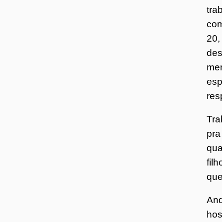
tra
com
20,
des
men
esp
res
Tra
pra
qua
fil
que
And
hos