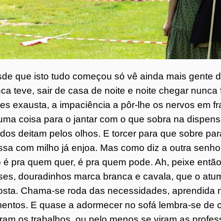
o
7
4
de que isto tudo começou só vê ainda mais gente de
ca teve, sair de casa de noite e noite chegar nunca
es exausta, a impaciência a pôr-lhe os nervos em fra
uma coisa para o jantar com o que sobra na dispensa
dos deitam pelos olhos. E torcer para que sobre p
sa com milho já enjoa. Mas como diz a outra senhor
 é pra quem quer, é pra quem pode. Ah, peixe entã
es, douradinhos marca branca e cavala, que o atu
osta. Chama-se roda das necessidades, aprendida 
mentos. E quase a adormecer no sofá lembra-se de 
eram os trabalhos, ou pelo menos se viram as profes