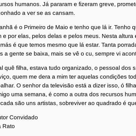
ursos humanos. Já pararam e fizeram greve, prome
onhado a ver se as cansam.
nhã é o Primeiro de Maio e tenho que lá ir. Tenho q
 e por elas, pelos delas e pelos meus. Nesta altura
 más é que temos mesmo que lá estar. Tanta porrad
s a gente se baixa, mais se vê o cu, sempre vi acon
l quê filha, estava tudo organizado, o pessoal dos 
viço, quem me dera a mim ter aquelas condições to
balhar. O senhor da televisão está a dizer isso, ó filh
igo uma semana, é como a outra dos recursos huma
cada são uns artistas, sobreviver ao quadrado é qu
utor Convidado
a Rato