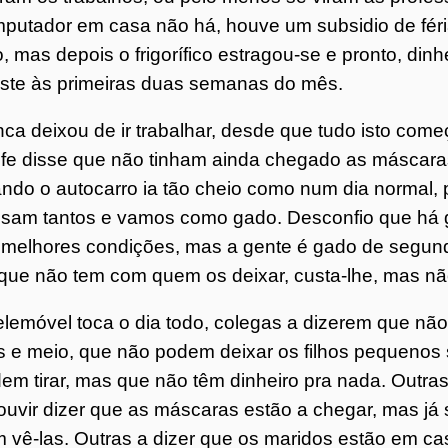
putador em casa não há, houve um subsidio de fér
o, mas depois o frigorífico estragou-se e pronto, dinh
iste às primeiras duas semanas do mês.
ca deixou de ir trabalhar, desde que tudo isto co
fe disse que não tinham ainda chegado as máscar
ndo o autocarro ia tão cheio como num dia normal,
sam tantos e vamos como gado. Desconfio que há 
melhores condições, mas a gente é gado de segunda
que não tem com quem os deixar, custa-lhe, mas nã
elemóvel toca o dia todo, colegas a dizerem que n
 e meio, que não podem deixar os filhos pequenos 
em tirar, mas que não têm dinheiro pra nada. Outras 
ouvir dizer que as máscaras estão a chegar, mas j
 vê-las. Outras a dizer que os maridos estão em ca