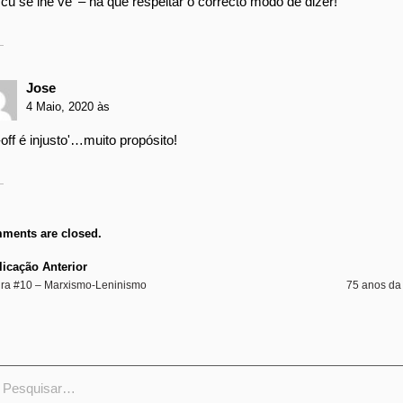
u se lhe vê' – há que respeitar o correcto modo de dizer!
Jose
4 Maio, 2020 às
-off é injusto'…muito propósito!
ments are closed.
icação Anterior
ura #10 – Marxismo-Leninismo
75 anos da 