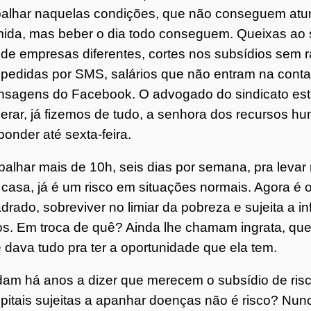
balhar naquelas condições, que não conseguem atur
ida, mas beber o dia todo conseguem. Queixas ao si
 de empresas diferentes, cortes nos subsídios sem 
pedidas por SMS, salários que não entram na cont
sagens do Facebook. O advogado do sindicato está 
erar, já fizemos de tudo, a senhora dos recursos hu
ponder até sexta-feira.
balhar mais de 10h, seis dias por semana, pra leva
 casa, já é um risco em situações normais. Agora é 
drado, sobreviver no limiar da pobreza e sujeita a in
hos. Em troca de quê? Ainda lhe chamam ingrata, que
 dava tudo pra ter a oportunidade que ela tem.
am há anos a dizer que merecem o subsídio de risco
pitais sujeitas a apanhar doenças não é risco? Nun