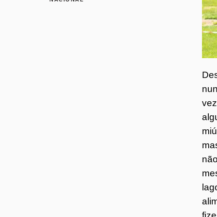
Des
nun
vez
alg
miú
mas
não
mes
lag
ali
fiz