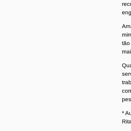
rec
eng
Ama
mim
tão
mai
Qua
ser
tra
com
pes
* A
Rit