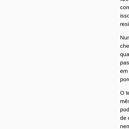
com
iss
res
Nun
che
qua
pas
em 
por
O t
mês
pod
de 
nem