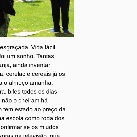
sgraçada. Vida fácil
 foi um sonho. Tantas
nja, ainda inventar
, cerelac e cereais já os
ara o almoço amanhã,
a, bifes todos os dias
o não o cheiram há
m tem estado ao preço da
na escola como roda dos
confirmar se os miúdos
soras na televisão, que