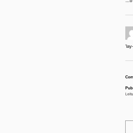
…o c
'lay
Com
Publ
Leit