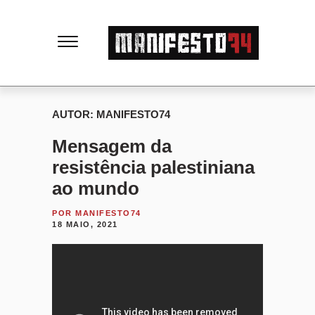
M
a
n
AUTOR:
MANIFESTO74
Mensagem da
i
resistência palestiniana
f
ao mundo
POR
MANIFESTO74
e
18 MAIO, 2021
s
t