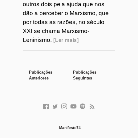
outros dois pela ajuda que nos
dão a perceber o Marxismo, que
por todas as razões, no século
XXI se chama Marxismo-
Leninismo.
Ler mais
Publicações
Publicações
Anteriores
Seguintes
F
T
I
Y
S
F
a
w
n
o
p
e
c
i
s
u
o
e
e
t
t
t
t
d
Manifesto74
b
t
a
u
i
o
e
g
b
f