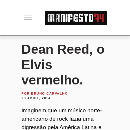
M
a
n
Dean Reed, o
i
Elvis
f
vermelho.
e
POR
BRUNO CARVALHO
23 ABRIL, 2014
s
Imaginem que um músico norte-
americano de rock fazia uma
t
digressão pela América Latina e