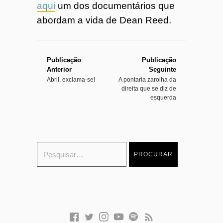
aqui
um dos documentários que
abordam a vida de Dean Reed.
Publicação
Publicação
Anterior
Seguinte
Abril, exclama-se!
A pontaria zarolha da
direita que se diz de
esquerda
F
T
I
Y
S
F