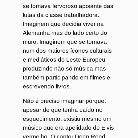
se tornava fervoroso apoiante das
o
lutas da classe trabalhadora.
7
Imaginem que decidia viver na
Alemanha mas do lado certo do
4
muro. Imaginem que se tornava
num dos maiores ícones culturais
e mediáticos do Leste Europeu
produzindo não só música mas
também participando em filmes e
escrevendo livros.
Não é preciso imaginar porque,
apesar de que tenha caído no
esquecimento, existiu mesmo um
músico que era apelidado de Elvis
vermelho. O cantor Dean Reed