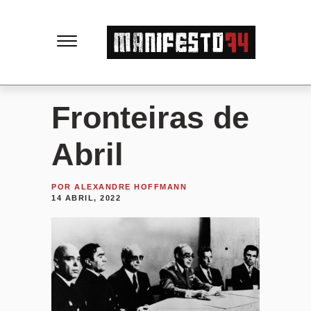
M
a
n
Fronteiras de
i
Abril
f
POR
ALEXANDRE HOFFMANN
14 ABRIL, 2022
e
s
t