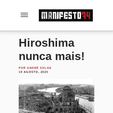
M
a
n
Hiroshima
i
nunca mais!
f
POR
ANDRÉ SOLHA
10 AGOSTO, 2023
e
s
t