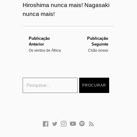
Hiroshima nunca mais! Nagasaki
nunca mais!
Publicação
Publicação
Anterior
Seguinte
Os ventos de África
Chão nosso
F
T
I
Y
S
F
a
w
n
o
p
e
c
i
s
u
o
e