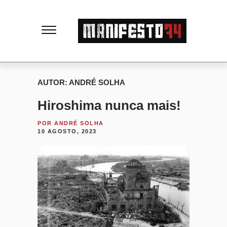
M
a
n
AUTOR:
ANDRÉ SOLHA
Hiroshima nunca mais!
i
POR
ANDRÉ SOLHA
f
10 AGOSTO, 2023
e
s
t