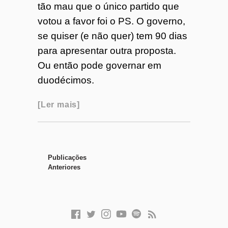
tão mau que o único partido que
votou a favor foi o PS. O governo,
se quiser (e não quer) tem 90 dias
para apresentar outra proposta.
Ou então pode governar em
duodécimos.
Ler mais
Publicações
Anteriores
F
T
I
Y
S
F
a
w
n
o
p
e