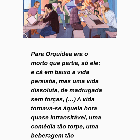
o
7
4
Para Orquídea era o
morto que partia, só ele;
e cá em baixo a vida
persistia, mas uma vida
dissoluta, de madrugada
sem forças, (…) A vida
tornava-se àquela hora
quase intransitável, uma
comédia tão torpe, uma
beberagem tão