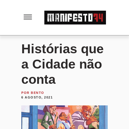
M
a
n
Histórias que
i
a Cidade não
f
conta
e
POR
BENTO
6 AGOSTO, 2021
s
t