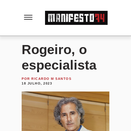
M
a
n
Rogeiro, o
i
especialista
f
POR
RICARDO M SANTOS
18 JULHO, 2023
e
s
t