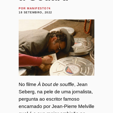
o
POR
MANIFESTO74
18 SETEMBRO, 2022
7
4
No filme
À bout de souffle
, Jean
Seberg, na pele de uma jornalista,
pergunta ao escritor famoso
encarnado por Jean-Pierre Melville