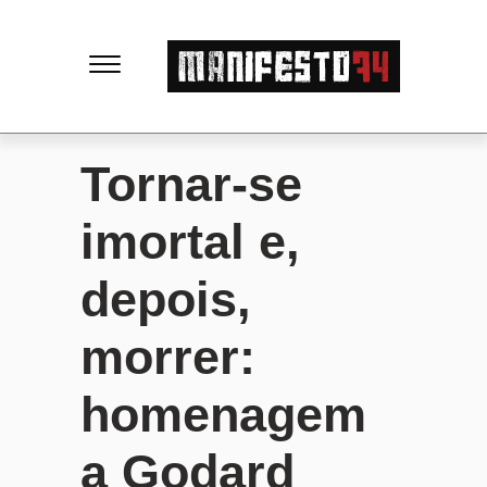
M
a
n
Tornar-se
i
imortal e,
f
depois,
e
morrer:
s
homenagem
t
a Godard